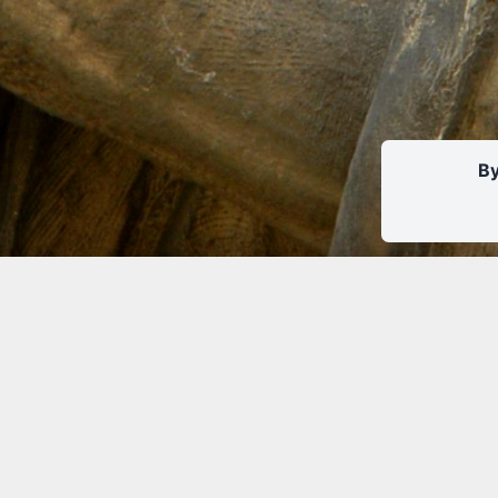
By
GRAND THÉÂTRE DE TOURS
BILLETTE
34 rue de la Scellerie
Ouverture du mard
37000 Tours
10h30 à 13h00 / 1
02.47.60.20.00
02.47.60.