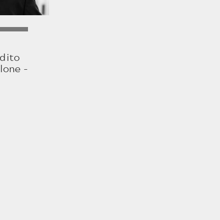
ARCHIVES - EN
édito
lone -
TARIFS BILLETTERIE - EN
CARTE MÉLOMANE - EN