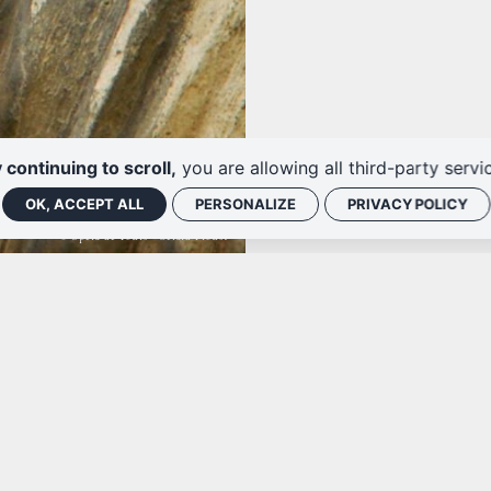
 continuing to scroll,
you are allowing all third-party servi
OK, ACCEPT ALL
PERSONALIZE
PRIVACY POLICY
© Opéra de Tours - Gérard Proust
RIE
N
i au samedi
4h00 à 17h45
By giving your email address, you agre
20.20
out at any time via the unsubscribe 