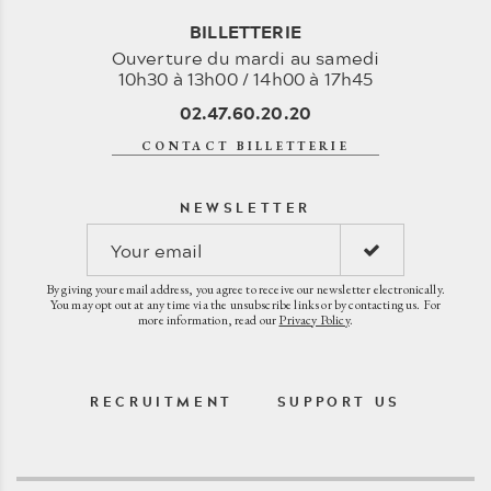
BILLETTERIE
Ouverture du mardi au samedi
10h30 à 13h00 / 14h00 à 17h45
02.47.60.20.20
CONTACT BILLETTERIE
NEWSLETTER
By giving your email address, you agree to receive our newsletter electronically.
You may opt out at any time via the unsubscribe links or by contacting us. For
more information, read our
Privacy Policy
.
RECRUITMENT
SUPPORT US