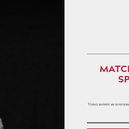
Skip to content
HOME
PROGRAMMATION
MATC
EN
S
L'OPÉRA DE TOUR
EN
L'OPÉRA ET VOUS
EN
Venez assister au nouvea