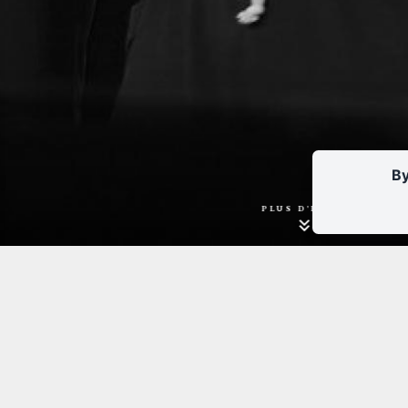
By
PLUS D'INFOS
Tarifs :
- Entier : 21€
- Réduit / Spécial : 13€ (groupe de 10 personnes minimum
personnes en situation de handicap, personnes de moins
de 28 ans ...).