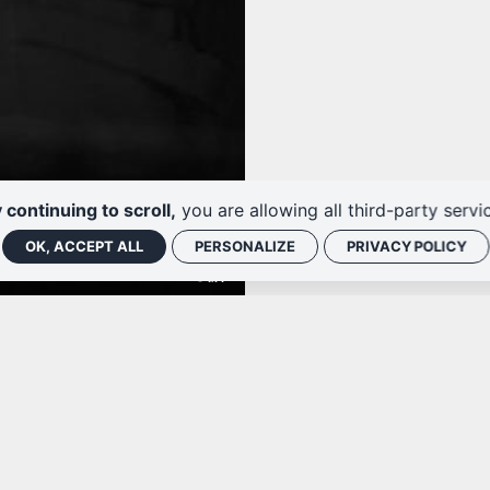
 continuing to scroll,
you are allowing all third-party servi
OK, ACCEPT ALL
PERSONALIZE
PRIVACY POLICY
© LIT
la ligue d’improvisation de Touraine
Cédric Allali
S
Avec
et
c
Olivier Voisin
Samuel Bollen
(violon),
(trompette),
,
l
Nicolas Zanlonghi
(contrebasse) et
(percussions).
la