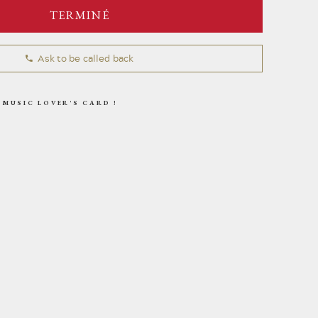
TERMINÉ
ARCHIVES - EN
Ask to be called back
 MUSIC LOVER'S CARD !