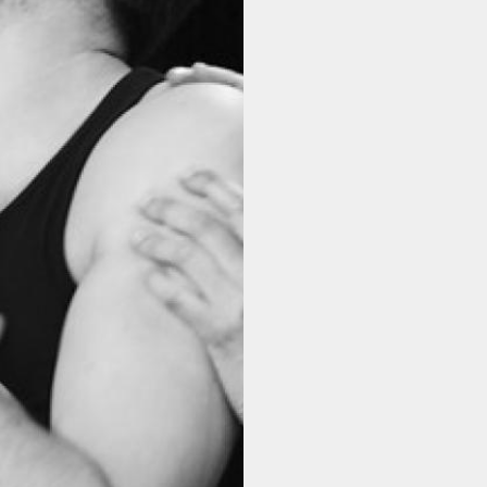
BILLETTERIE ET
CARTE MÉLOMANE -
EN
L'ACTUALITÉ - EN
INFOS PRATIQUES -
EN
NOUS SOUTENIR -
EN
CONTACT - EN