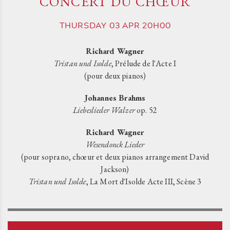
CONCERT DU CHŒUR
THURSDAY
03
APR
20H00
Richard Wagner
Tristan und Isolde
, Prélude de l'Acte I
(pour deux pianos)
Johannes Brahms
Liebeslieder
Walzer
op. 52
Richard Wagner
Wesendonck Lieder
(pour soprano, chœur et deux pianos arrangement David
Jackson)
Tristan und Isolde
, La Mort d'Isolde Acte III, Scène 3