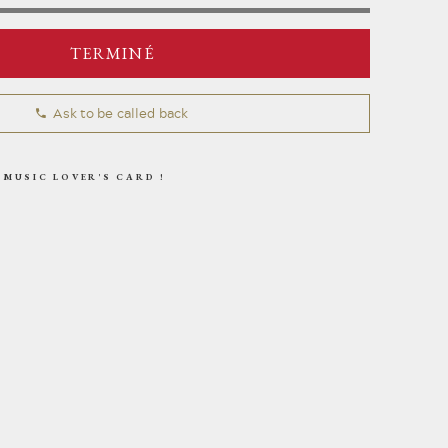
ARCHIVES - EN
TERMINÉ
Ask to be called back
 MUSIC LOVER'S CARD !