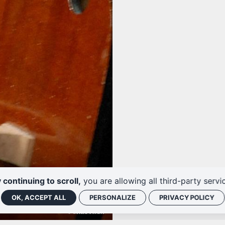
 continuing to scroll,
you are allowing all third-party servi
OK, ACCEPT ALL
PERSONALIZE
PRIVACY POLICY
© Gérard Proust