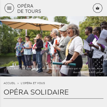
Aller au contenu principal
Le Choeur "A Voix hautes" est destiné aux personnes qui vivent ou ont vécu
des situations difficiles
ACCUEIL
L'OPÉRA ET VOUS
OPÉRA SOLIDAIRE