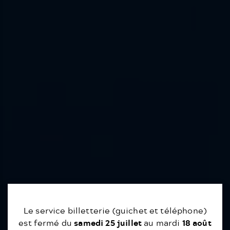
Le service billetterie (guichet et téléphone)
est fermé du
samedi 25 juillet
au mardi
18 août