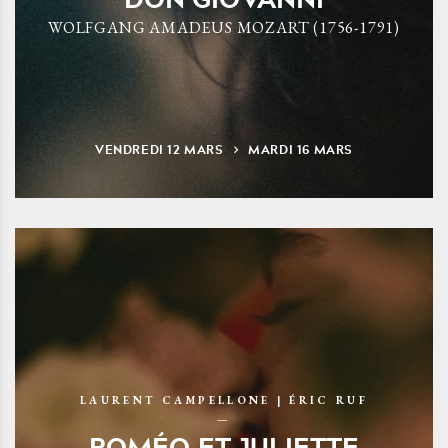
WOLFGANG AMADEUS MOZART (1756-1791)
VENDREDI
12
MARS
MARDI
16
MARS
LAURENT CAMPELLONE | ÉRIC RUF
ROMÉO ET JULIETTE