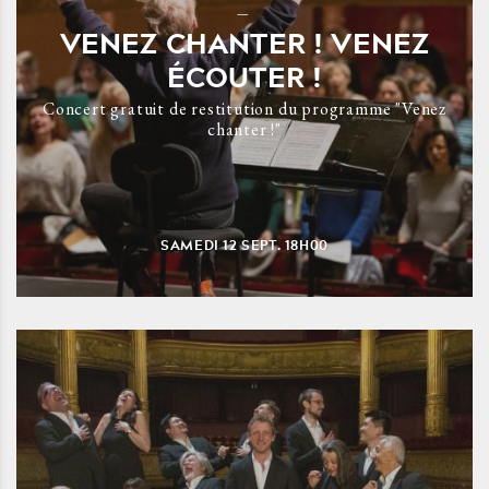
VENEZ CHANTER ! VENEZ
ÉCOUTER !
Concert gratuit de restitution du programme "Venez
chanter !"
SAMEDI
12
SEPT.
18H00