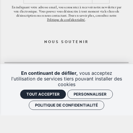
En indiquant votre adresse email, vous consentez à recevoir notre newsletter par
voie électronique. Vous pouvez vous désinscrire à tout moment via les liens de
désinscription ou en nous contactant. Pour en savoir plus, consultez notre
Politique de confidentialité
.
NOUS SOUTENIR
En continuant de défiler,
vous acceptez
l'utilisation de services tiers pouvant installer des
cookies
TOUT ACCEPTER
PERSONNALISER
POLITIQUE DE CONFIDENTIALITÉ
CGV
Mentions légales
Plan du site
Politique de confidentialité
J'ai un code promo