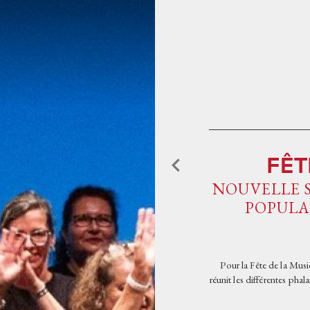
Aller au contenu principal
ACCUEIL
PROGRAMMATIO
FÊT
L'OPÉRA DE TOU
NOUVELLE 
POPULAI
L'OPÉRA ET VOU
Pour la Fête de la Musi
réunit les différentes ph