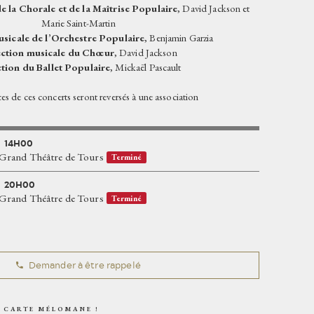
e la Chorale et de la Maîtrise Populaire
, David Jackson et
Marie Saint-Martin
sicale de l’Orchestre Populaire
, Benjamin Garzia
ction musicale du Chœur
, David Jackson
tion du Ballet Populaire
, Mickaël Pascault
es de ces concerts seront reversés à une association
14H00
Grand Théâtre de Tours
Terminé
20H00
Grand Théâtre de Tours
Terminé
Demander à être rappelé
 CARTE MÉLOMANE !