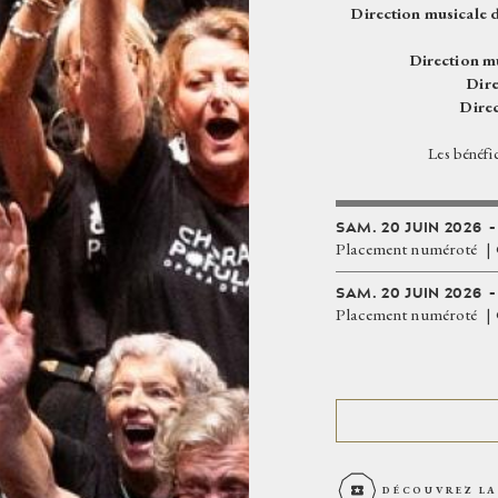
Direction musicale d
Direction mu
Dire
Direc
Les bénéfic
SAM.
20
JUIN
2026
Placement numéroté
SAM.
20
JUIN
2026
Placement numéroté
DÉCOUVREZ LA