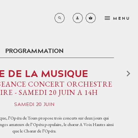
MENU
PROGRAMMATION
LA SAISON COMPLÈTE
N
E DE LA MUSIQUE
BROCHURE 2026-2027
L'ORCHESTRE DE L'OPÉRA
RS
SEANCE CONCERT ORCHESTRE
DE TOURS
LYRIQUE
RE - SAMEDI 20 JUIN A 14H
EN FAMILLE
S
LE CHŒUR DE L'OPÉRA DE
SYMPHONIQUE
TOURS
PETITE ENFANCE
SAMEDI
20
JUIN
NOUVEAUX HORIZONS
LES MÉCÈNES
SCOLAIRES - DE L’ÉCOLE
que, l’Opéra de Tours propose trois concerts sur deux jours qui
PRIMAIRE AU LYCÉE
JEUNE PUBLIC
PRIVATISATIONS
alanges amateurs de l’Opéra populaire, le chœur A Voix Hautes ainsi
PLACE AUX JEUNES
AUTRES CONCERTS
que le Chœur de l’Opéra.
UN PEU D'HISTOIRE