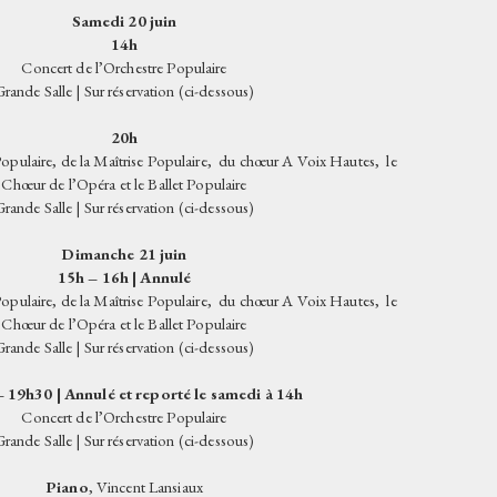
OPÉRA SOLIDAIRE
VISITES
Samedi 20 juin
ESPACE PRESSE
14h
CHORALE POPULAIRE
ARCHIVES
L'ÉQUIPE
Concert de l’Orchestre Populaire
MAÎTRISE POPULAIRE
Grande Salle | Sur réservation (ci-dessous)
L'ORCHESTRE POPULAIRE
20h
opulaire, de la Maîtrise Populaire, du chœur A Voix Hautes, le
LE BALLET POPULAIRE
Chœur de l’Opéra et le Ballet Populaire
LE PIANO POPULAIRE
Grande Salle | Sur réservation (ci-dessous)
Dimanche 21 juin
15h – 16h | Annulé
opulaire, de la Maîtrise Populaire, du chœur A Voix Hautes, le
Chœur de l’Opéra et le Ballet Populaire
Grande Salle | Sur réservation (ci-dessous)
 19h30 | Annulé et reporté le samedi à 14h
Concert de l’Orchestre Populaire
Grande Salle | Sur réservation (ci-dessous)
Piano
, Vincent Lansiaux