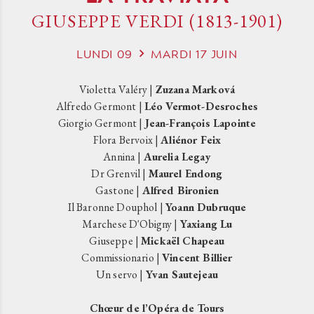
GIUSEPPE VERDI (1813-1901)
LUNDI
09
MARDI
17
JUIN
Violetta Valéry |
Zuzana Marková
Alfredo Germont |
Léo Vermot-Desroches
Giorgio Germont |
Jean-François Lapointe
Flora Bervoix |
Aliénor Feix
Annina |
Aurelia Legay
Dr Grenvil |
Maurel Endong
Gastone |
Alfred Bironien
Il Baronne Douphol |
Yoann Dubruque
Marchese D'Obigny |
Yaxiang Lu
Giuseppe |
Mickaël Chapeau
Commissionario |
Vincent Billier
Un servo |
Yvan Sautejeau
Chœur de l’Opéra de Tours