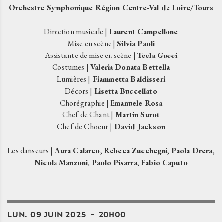
Orchestre Symphonique Région Centre-Val de Loire/Tours
Direction musicale |
Laurent Campellone
Mise en scène |
Silvia Paoli
Assistante de mise en scène |
Tecla Gucci
Costumes |
Valeria Donata Bettella
Lumières |
Fiammetta Baldisseri
Décors |
Lisetta Buccellato
Chorégraphie |
Emanuele Rosa
Chef de Chant |
Martin Surot
Chef de Choeur |
David Jackson
Les danseurs |
Aura Calarco
,
Rebeca Zucchegni
,
Paola Drera
,
Nicola Manzoni
,
Paolo Pisarra
,
Fabio Caputo
LUN.
09
JUIN
2025
20H00