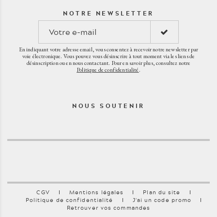
NOTRE NEWSLETTER
En indiquant votre adresse email, vous consentez à recevoir notre newsletter par
voie électronique. Vous pouvez vous désinscrire à tout moment via les liens de
désinscription ou en nous contactant. Pour en savoir plus, consultez notre
Politique de confidentialité
.
NOUS SOUTENIR
CGV
Mentions légales
Plan du site
Politique de confidentialité
J'ai un code promo
Retrouver vos commandes