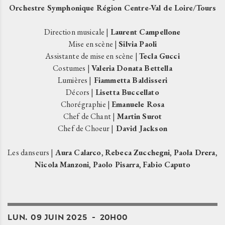
Orchestre Symphonique Région Centre-Val de Loire/Tours
Direction musicale |
Laurent Campellone
Mise en scène |
Silvia Paoli
Assistante de mise en scène |
Tecla Gucci
Costumes |
Valeria Donata Bettella
Lumières |
Fiammetta Baldisseri
Décors |
Lisetta Buccellato
Chorégraphie |
Emanuele Rosa
Chef de Chant |
Martin Surot
Chef de Choeur |
David Jackson
Les danseurs |
Aura Calarco
,
Rebeca Zucchegni
,
Paola Drera
,
Nicola Manzoni
,
Paolo Pisarra
,
Fabio Caputo
LUN.
09
JUIN
2025
20H00