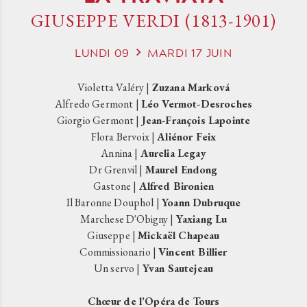
GIUSEPPE VERDI (1813-1901)
LUNDI
09
MARDI
17
JUIN
Violetta Valéry |
Zuzana Marková
Alfredo Germont |
Léo Vermot-Desroches
Giorgio Germont |
Jean-François Lapointe
Flora Bervoix |
Aliénor Feix
Annina |
Aurelia Legay
Dr Grenvil |
Maurel Endong
Gastone |
Alfred Bironien
Il Baronne Douphol |
Yoann Dubruque
Marchese D'Obigny |
Yaxiang Lu
Giuseppe |
Mickaël Chapeau
Commissionario |
Vincent Billier
Un servo |
Yvan Sautejeau
Chœur de l’Opéra de Tours