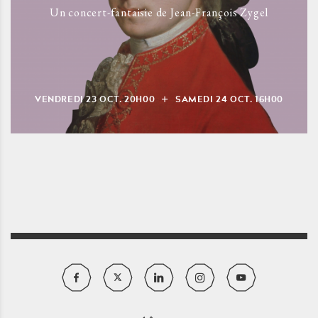
Un concert-fantaisie de Jean-François Zygel
VENDREDI
23
OCT.
20H00
SAMEDI
24
OCT.
16H00