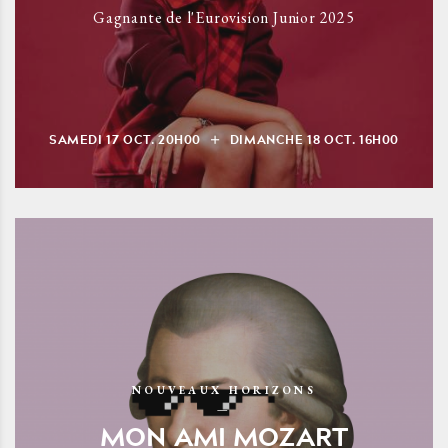
Gagnante de l'Eurovision Junior 2025
SAMEDI
17
OCT.
20H00
DIMANCHE
18
OCT.
16H00
NOUVEAUX HORIZONS
MON AMI MOZART