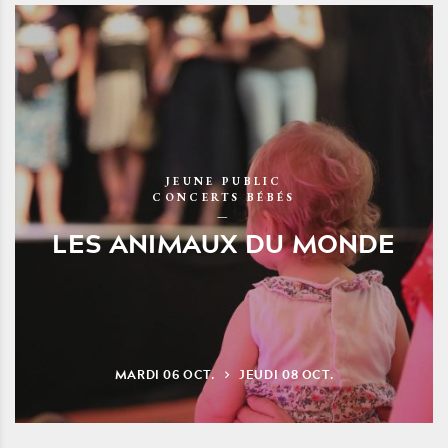
JEUNE PUBLIC
CONCERTS BÉBÉS
LES ANIMAUX DU MONDE
MARDI
06
OCT.
JEUDI
08
OCT.