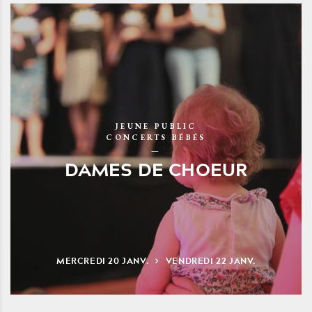
JEUNE PUBLIC
CONCERTS BÉBÉS
DAMES DE CHOEUR
MERCREDI
20
JANV.
VENDREDI
22
JANV.