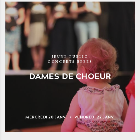
JEUNE PUBLIC
CONCERTS BÉBÉS
DAMES DE CHOEUR
MERCREDI
20
JANV.
VENDREDI
22
JANV.