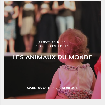
JEUNE PUBLIC
CONCERTS BÉBÉS
LES ANIMAUX DU MONDE
MARDI
06
OCT.
JEUDI
08
OCT.