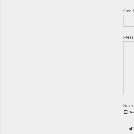
Emai
Mess
Notr
New