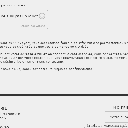
ps obligatoires
BILLETTERIE
 ne suis pas un robot.
NOUS SOUTENIR
Protégé par Altcha
L'ACTUALITÉ
quant sur "Envoyer", vous acceptez de fournir les informations permettant qu'u
INFOS PRATIQUES
e vous soit délivrée et que votre demande soit traitée.
iquant votre adresse email et en cochant la case associée, vous consentez à re
CONTACT
newsletter par voie électronique. Vous pouvez vous désinscrire à tout moment v
de désinscription ou en nous contactant.
n savoir plus, consultez notre
Politique de confidentialité
.
RIE
NOTR
i au samedi
7h45
En indiquant votre adresse email, 
20.20