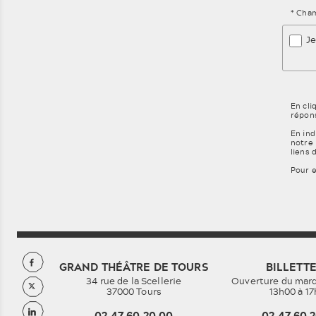
* Cham
Je
En cli
répons
En ind
notre 
liens 
Pour e
GRAND THÉÂTRE DE TOURS
BILLETTE
34 rue de la Scellerie
Ouverture du mard
37000 Tours
13h00 à 1
02.47.60.20.00
02.47.60.