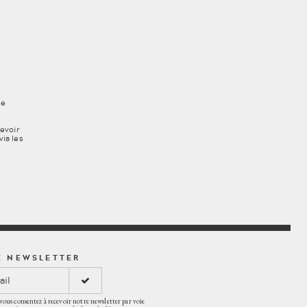
BULLETIN D'ABONNEMENT
TARIFS BILLETTERIE
INDIVIDUELLE 2026-2027
CARTE MÉLOMANE
CARTE CADEAU
TARIFS ABONNEMENT 2026-
2027
FICHES DE RÉSERVATIONS
VENIR AU THÉÂTRE
ne
ACCESSIBILITÉ
cevoir
ia les
CONSEILS ET
RECOMMANDATIONS
VIGIPIRATE : ADAPTATION
DE L'ACCUEIL DU PUBLIC
E NEWSLETTER
vous consentez à recevoir notre newsletter par voie