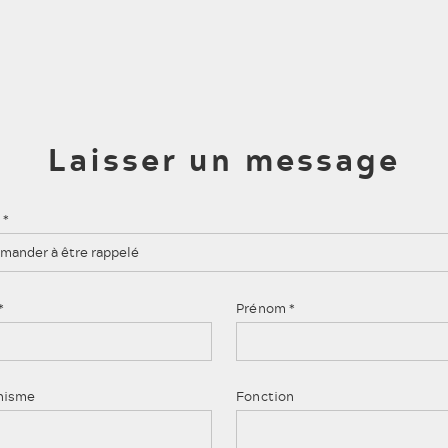
Aller au contenu principal
Laisser un message
ACCUEIL
PROGRAMMATIO
t
*
mander à être rappelé
L'OPÉRA DE TOU
L'OPÉRA ET VOU
*
Prénom
*
nisme
Fonction