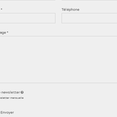
l
*
Téléphone
age
*
e newsletter
sletter mensuelle
ABONNEMENT
Envoyer