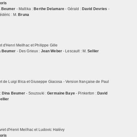
oris
a Beumer
- Mallika :
Berthe Delamare
- Gérald :
David Devries
-
rédéric : M.
Bruna
e
t d'Henri Meilhac et Philippe Gille
a Beumer
- Des Grieux :
Jean Weber
- Lescault : M.
Sellier
et de Luigi Illica et Giuseppe Giacosa - Version française de Paul
 :
Dina Beumer
- Souzouki :
Germaine Baye
- Pinkerton :
David
ellier
vret d'Henri Meilhac et Ludovic Halévy
oris