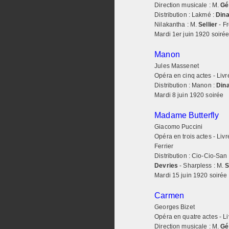
Direction musicale : M.
Gé
Distribution : Lakmé :
Din
Nilakantha : M.
Sellier
- F
Mardi 1er juin 1920 soiré
Manon
Jules Massenet
Opéra en cinq actes - Livre
Distribution : Manon :
Din
Mardi 8 juin 1920 soirée
Madame Butterfly
Giacomo Puccini
Opéra en trois actes - Livr
Ferrier
Distribution : Cio-Cio-San
Devries
- Sharpless : M.
S
Mardi 15 juin 1920 soirée
Carmen
Georges Bizet
Opéra en quatre actes - Li
Direction musicale : M.
Gé