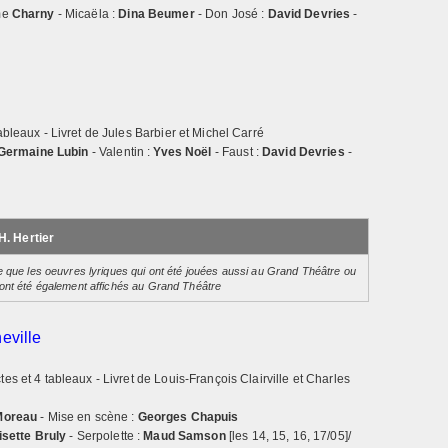
me
Charny
- Micaëla :
Dina Beumer
- Don José :
David Devries
-
ableaux - Livret de Jules Barbier et Michel Carré
Germaine Lubin
- Valentin :
Yves Noël
- Faust :
David Devries
-
H. Hertier
e que les oeuvres lyriques qui ont été jouées aussi au Grand Théâtre ou
 ont été également affichés au Grand Théâtre
eville
es et 4 tableaux - Livret de Louis-François Clairville et Charles
Moreau
- Mise en scène :
Georges Chapuis
isette Bruly
- Serpolette :
Maud Samson
[les 14, 15, 16, 17/05]/