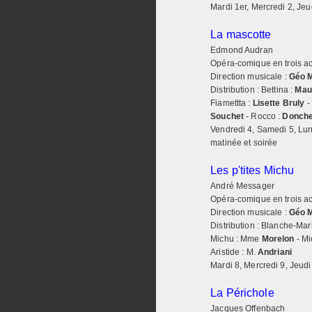
Mardi 1er, Mercredi 2, Jeu
La mascotte
Edmond Audran
Opéra-comique en trois act
Direction musicale :
Géo 
Distribution : Bettina :
Mau
Fiamettta :
Lisette Bruly
-
Souchet
- Rocco :
Donche
Vendredi 4, Samedi 5, Lun
matinée et soirée
Les p'tites Michu
André Messager
Opéra-comique en trois act
Direction musicale :
Géo 
Distribution : Blanche-Mar
Michu : Mme
Morelon
- Mi
Aristide : M.
Andriani
Mardi 8, Mercredi 9, Jeudi
La Périchole
Jacques Offenbach