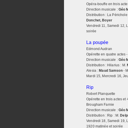
Opéra-bouffe en trois acte
Direction musicale :
Géo 
Distribution : La Périchole
Donchet, Boyer
Vendredi 11, Samedi 12, L
soirée
La poupée
Edmond Audran
Opérette en quatre actes 
Direction musicale :
Géo 
Distribution : Hilarius : M.
Alesia :
Maud Samson
- M
Mardi 15, Mercredi 16, Jeu
Rip
Robert Planquette
Opérette en trois actes et 
Brougham Farnie
Direction musicale :
Géo 
Distribution : Rip : M.
Delp
Vendredi 18, Samedi 19, L
1920 matinée et soirée