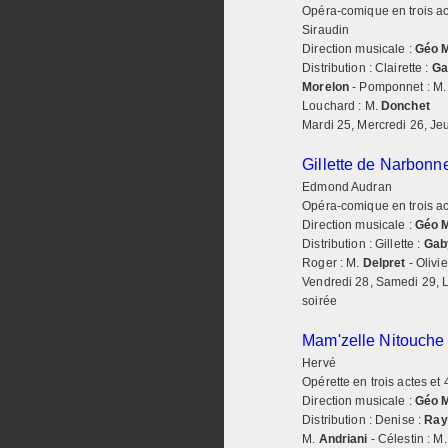
Opéra-comique en trois act
Siraudin
ABONNEMENT
Direction musicale :
Géo 
Distribution : Clairette :
Ga
BILLETTERIE
Morelon
- Pomponnet : M
Louchard : M.
Donchet
NOUS SOUTENIR
Mardi 25, Mercredi 26, Je
L'ACTUALITÉ
Gillette de Narbonn
Edmond Audran
INFOS PRATIQUES
Opéra-comique en trois act
Direction musicale :
Géo 
Distribution : Gillette :
Gab
CONTACT
Roger : M.
Delpret
- Olivie
Vendredi 28, Samedi 29, 
soirée
Mam'zelle Nitouche
Hervé
Opérette en trois actes et 
Direction musicale :
Géo 
Distribution : Denise :
Ray
M.
Andriani
- Célestin : M