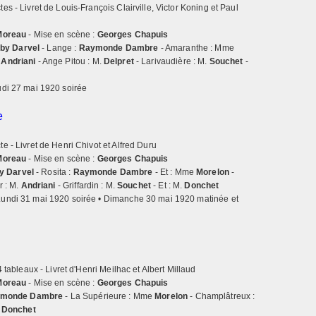
es - Livret de Louis-François Clairville, Victor Koning et Paul
ABONNEMENTS 2026-2027
Moreau
- Mise en scène :
Georges Chapuis
BULLETIN D'ABONNEMENT
by Darvel
- Lange :
Raymonde Dambre
- Amaranthe : Mme
TARIFS BILLETTERIE
.
Andriani
- Ange Pitou : M.
Delpret
- Larivaudière : M.
Souchet
-
INDIVIDUELLE 2026-2027
CARTE MÉLOMANE
CARTE CADEAU
udi 27 mai 1920 soirée
TARIFS ABONNEMENT 2026-
2027
FICHES DE RÉSERVATIONS
e
VENIR AU THÉÂTRE
e - Livret de Henri Chivot et Alfred Duru
Moreau
- Mise en scène :
Georges Chapuis
ACCESSIBILITÉ
y Darvel
- Rosita :
Raymonde Dambre
- Et : Mme
Morelon
-
r : M.
Andriani
- Griffardin : M.
Souchet
- Et : M.
Donchet
CONSEILS ET
Lundi 31 mai 1920 soirée • Dimanche 30 mai 1920 matinée et
RECOMMANDATIONS
VIGIPIRATE : ADAPTATION
DE L'ACCUEIL DU PUBLIC
4 tableaux - Livret d'Henri Meilhac et Albert Millaud
Moreau
- Mise en scène :
Georges Chapuis
monde Dambre
- La Supérieure : Mme
Morelon
- Champlâtreux :
.
Donchet