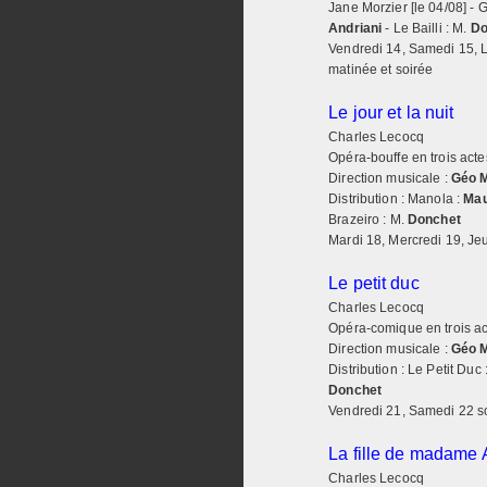
Jane Morzier [le 04/08] - 
Andriani
- Le Bailli : M.
Do
Vendredi 14, Samedi 15, 
matinée et soirée
Le jour et la nuit
Charles Lecocq
Opéra-bouffe en trois acte
Direction musicale :
Géo 
Distribution : Manola :
Ma
Brazeiro : M.
Donchet
Mardi 18, Mercredi 19, Je
Le petit duc
Charles Lecocq
Opéra-comique en trois act
Direction musicale :
Géo 
Distribution : Le Petit Duc 
Donchet
Vendredi 21, Samedi 22 so
La fille de madame 
Charles Lecocq