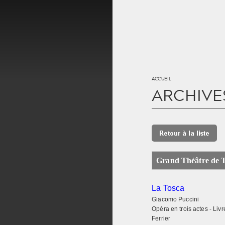
Aller au contenu principal
ACCUEIL
ACCUEIL
ARCHIVES
PROGRAMMATIO
L'OPÉRA DE TOU
L'OPÉRA ET VOU
Grand Théâtre de 
La Tosca
Giacomo Puccini
Opéra en trois actes - Livr
Ferrier