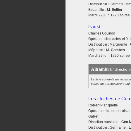
Distribution : Carmen : M
Escamillo : M.
Sellier
Mardi 22 juin 1920 soirée
Faust
Charles Gounod
Opéra en cinq actes et 9 t
Distribution : Marguerite :
Méphisto : M.
Combes
Mardi 29 juin 1920 soirée
Alhambra
/ direction 
La liste suivante ne recens
celles de compositeurs qui
Les cloches de Corn
Robert Planquette
Opéra-comique en trois act
Gabet
Direction musicale :
Géo 
Distribution : Germaine :
L