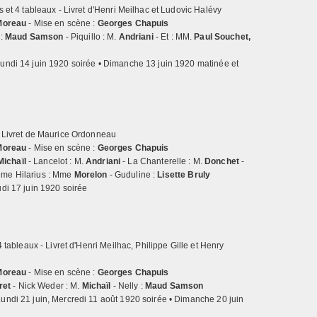
s et 4 tableaux - Livret d'Henri Meilhac et Ludovic Halévy
Moreau
- Mise en scène :
Georges Chapuis
 :
Maud Samson
- Piquillo : M.
Andriani
- Et : MM.
Paul Souchet,
undi 14 juin 1920 soirée • Dimanche 13 juin 1920 matinée et
- Livret de Maurice Ordonneau
Moreau
- Mise en scène :
Georges Chapuis
Michaïl
- Lancelot : M.
Andriani
- La Chanterelle : M.
Donchet
-
me Hilarius : Mme
Morelon
- Guduline :
Lisette Bruly
di 17 juin 1920 soirée
4 tableaux - Livret d'Henri Meilhac, Philippe Gille et Henry
Moreau
- Mise en scène :
Georges Chapuis
ret
- Nick Weder : M.
Michaïl
- Nelly :
Maud Samson
undi 21 juin, Mercredi 11 août 1920 soirée • Dimanche 20 juin