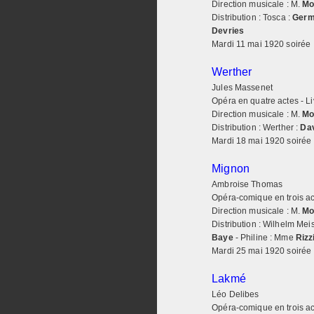
Direction musicale : M.
Mo
Distribution : Tosca :
Germ
Devries
Mardi 11 mai 1920 soirée
Werther
Jules Massenet
Opéra en quatre actes - L
Direction musicale : M.
Mo
Distribution : Werther :
Dav
Mardi 18 mai 1920 soirée
Mignon
Ambroise Thomas
Opéra-comique en trois act
Direction musicale : M.
Mo
Distribution : Wilhelm Meis
Baye
- Philine : Mme
Rizz
Mardi 25 mai 1920 soirée
Lakmé
Léo Delibes
Opéra-comique en trois act