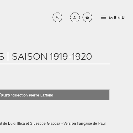
MENU
 | SAISON 1919-1920
LA SAISON COMPLÈTE
N
BROCHURE 2026-2027
L'ORCHESTRE DE L'OPÉRA
RS
DE TOURS
LYRIQUE
EN FAMILLE
S
LE CHŒUR DE L'OPÉRA DE
SYMPHONIQUE
Tours
/ direction Pierre Laffond
TOURS
PETITE ENFANCE
NOUVEAUX HORIZONS
LES MÉCÈNES
SCOLAIRES - DE L’ÉCOLE
PRIMAIRE AU LYCÉE
JEUNE PUBLIC
PRIVATISATIONS
et de Luigi Illica et Giuseppe Giacosa - Version française de Paul
PLACE AUX JEUNES
AUTRES CONCERTS
UN PEU D'HISTOIRE