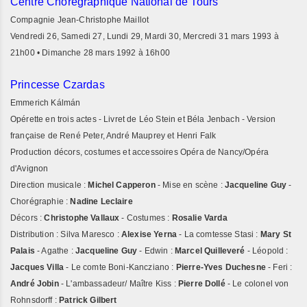
Centre Chorégraphique National de Tours
Compagnie Jean-Christophe Maillot
Vendredi 26, Samedi 27, Lundi 29, Mardi 30, Mercredi 31 mars 1993 à
21h00 • Dimanche 28 mars 1992 à 16h00
Princesse Czardas
Emmerich Kálmán
Opérette en trois actes - Livret de Léo Stein et Béla Jenbach - Version
française de René Peter, André Mauprey et Henri Falk
Production décors, costumes et accessoires Opéra de Nancy/Opéra
d'Avignon
Direction musicale :
Michel Capperon
- Mise en scène :
Jacqueline Guy
-
Chorégraphie :
Nadine Leclaire
Décors :
Christophe Vallaux
- Costumes :
Rosalie Varda
Distribution : Silva Maresco :
Alexise Yerna
- La comtesse Stasi :
Mary St
Palais
- Agathe :
Jacqueline Guy
- Edwin :
Marcel Quilleveré
- Léopold :
Jacques Villa
- Le comte Boni-Kancziano :
Pierre-Yves Duchesne
- Feri :
André Jobin
- L'ambassadeur/ Maître Kiss :
Pierre Dollé
- Le colonel von
Rohnsdorff :
Patrick Gilbert