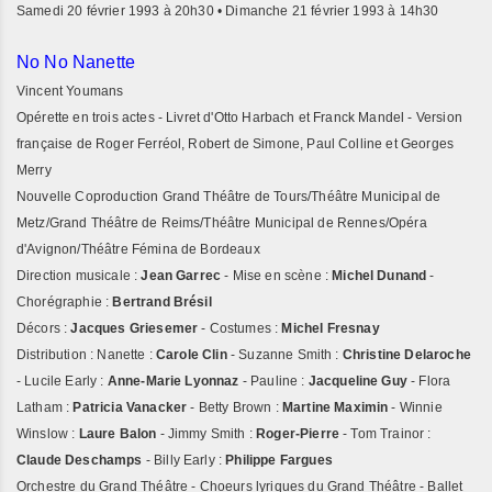
Samedi 20 février 1993 à 20h30 • Dimanche 21 février 1993 à 14h30
No No Nanette
Vincent Youmans
Opérette en trois actes - Livret d'Otto Harbach et Franck Mandel - Version
française de Roger Ferréol, Robert de Simone, Paul Colline et Georges
Merry
Nouvelle Coproduction Grand Théâtre de Tours/Théâtre Municipal de
Metz/Grand Théâtre de Reims/Théâtre Municipal de Rennes/Opéra
d'Avignon/Théâtre Fémina de Bordeaux
Direction musicale :
Jean Garrec
- Mise en scène :
Michel Dunand
-
Chorégraphie :
Bertrand Brésil
Décors :
Jacques Griesemer
- Costumes :
Michel Fresnay
Distribution : Nanette :
Carole Clin
- Suzanne Smith :
Christine Delaroche
- Lucile Early :
Anne-Marie Lyonnaz
- Pauline :
Jacqueline Guy
- Flora
Latham :
Patricia Vanacker
- Betty Brown :
Martine Maximin
- Winnie
Winslow :
Laure Balon
- Jimmy Smith :
Roger-Pierre
- Tom Trainor :
Claude Deschamps
- Billy Early :
Philippe Fargues
Orchestre du Grand Théâtre - Choeurs lyriques du Grand Théâtre - Ballet