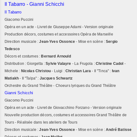
Il Tabarro - Gianni Schicchi
Il Tabarro
Giacomo Puccini
Opéra en un acte - Livret de Giuseppe Adami - Version originale
Production décors, costumes et accessoires Opéra de Marseille
Direction musicale :
Jean-Yves Ossonce
- Mise en scène :
Sergio
Tedesco
Décors et costumes :
Bernard Arnould
Distribution : Giorgetta :
Sylvie Valayre
- La Frugola :
Christine Cadol
-
Michele :
Nicolas Christou
- Luigi :
Christian Lara
- Il "Tinca" :
Ivan
Matiakh
- Il "Talpa" :
Jacques Schwartz
Orchestre du Grand Théâtre - Choeurs lyriques du Grand Théâtre
Gianni Schicchi
Giacomo Puccini
Opéra en un acte - Livret de Giovacchino Forzano - Version originale
Nouvelle production décors, costumes et accessoires Grand Théâtre de
Tours - Réalisée dans les ateliers de Tours
Direction musicale :
Jean-Yves Ossonce
- Mise en scène :
André Batisse