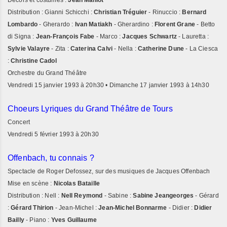
Décors et costumes :
Jean Maillot
Distribution : Gianni Schicchi :
Christian Tréguier
- Rinuccio :
Bernard
Lombardo
- Gherardo :
Ivan Matiakh
- Gherardino :
Florent Grane
- Betto
di Signa :
Jean-François Fabe
- Marco :
Jacques Schwartz
- Lauretta :
Sylvie Valayre
- Zita :
Caterina Calvi
- Nella :
Catherine Dune
- La Ciesca
:
Christine Cadol
Orchestre du Grand Théâtre
Vendredi 15 janvier 1993 à 20h30 • Dimanche 17 janvier 1993 à 14h30
Choeurs Lyriques du Grand Théâtre de Tours
Concert
Vendredi 5 février 1993 à 20h30
Offenbach, tu connais ?
Spectacle de Roger Defossez, sur des musiques de Jacques Offenbach
Mise en scène :
Nicolas Bataille
Distribution : Nell :
Nell Reymond
- Sabine :
Sabine Jeangeorges
- Gérard
:
Gérard Thirion
- Jean-Michel :
Jean-Michel Bonnarme
- Didier :
Didier
Bailly
- Piano :
Yves Guillaume