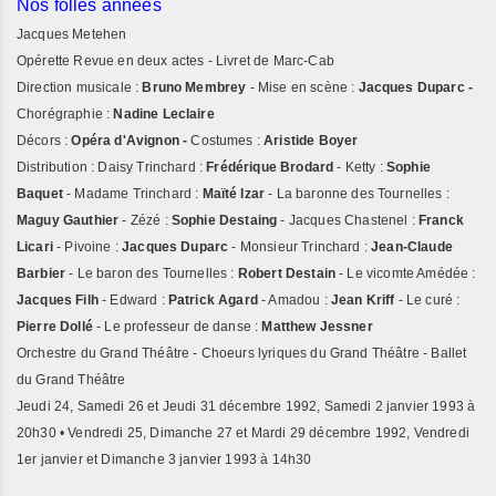
Nos folles années
Jacques Metehen
Opérette Revue en deux actes - Livret de Marc-Cab
Direction musicale :
Bruno Membrey
- Mise en scène :
Jacques Duparc -
Chorégraphie :
Nadine Leclaire
Décors :
Opéra d'Avignon -
Costumes :
Aristide Boyer
Distribution : Daisy Trinchard :
Frédérique Brodard
- Ketty :
Sophie
Baquet
- Madame Trinchard :
Maïté Izar
- La baronne des Tournelles :
Maguy Gauthier
- Zézé :
Sophie Destaing
- Jacques Chastenel :
Franck
Licari
- Pivoine :
Jacques Duparc
- Monsieur Trinchard :
Jean-Claude
Barbier
- Le baron des Tournelles :
Robert Destain
- Le vicomte Amédée :
Jacques Filh
- Edward :
Patrick Agard
- Amadou :
Jean Kriff
- Le curé :
Pierre Dollé
- Le professeur de danse :
Matthew Jessner
Orchestre du Grand Théâtre - Choeurs lyriques du Grand Théâtre - Ballet
du Grand Théâtre
Jeudi 24, Samedi 26 et Jeudi 31 décembre 1992, Samedi 2 janvier 1993 à
20h30 • Vendredi 25, Dimanche 27 et Mardi 29 décembre 1992, Vendredi
1er janvier et Dimanche 3 janvier 1993 à 14h30