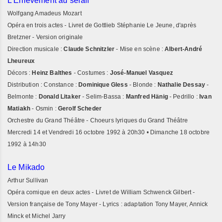
L'Enlèvement au sérail
Wolfgang Amadeus Mozart
Opéra en trois actes - Livret de Gottlieb Stéphanie Le Jeune, d'après
Bretzner - Version originale
Direction musicale :
Claude Schnitzler
- Mise en scène :
Albert-André
Lheureux
Décors :
Heinz Balthes
- Costumes :
José-Manuel Vasquez
Distribution : Constance :
Dominique Gless
- Blonde :
Nathalie Dessay
-
Belmonte :
Donald Litaker
- Selim-Bassa :
Manfred Hänig
- Pedrillo :
Ivan
Matiakh
- Osmin :
Gerolf Scheder
Orchestre du Grand Théâtre - Choeurs lyriques du Grand Théâtre
Mercredi 14 et Vendredi 16 octobre 1992 à 20h30 • Dimanche 18 octobre
1992 à 14h30
Le Mikado
Arthur Sullivan
Opéra comique en deux actes - Livret de William Schwenck Gilbert -
Version française de Tony Mayer - Lyrics : adaptation Tony Mayer, Annick
Minck et Michel Jarry