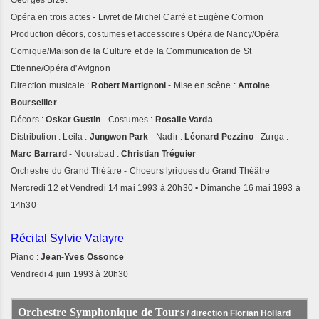
Georges Bizet
Opéra en trois actes - Livret de Michel Carré et Eugène Cormon
Production décors, costumes et accessoires Opéra de Nancy/Opéra
Comique/Maison de la Culture et de la Communication de St
Etienne/Opéra d'Avignon
Direction musicale :
Robert Martignoni
- Mise en scène :
Antoine
Bourseiller
Décors :
Oskar Gustin
- Costumes :
Rosalie Varda
Distribution : Leila :
Jungwon Park
- Nadir :
Léonard Pezzino
- Zurga :
Marc Barrard
- Nourabad :
Christian Tréguier
Orchestre du Grand Théâtre - Choeurs lyriques du Grand Théâtre
Mercredi 12 et Vendredi 14 mai 1993 à 20h30 • Dimanche 16 mai 1993 à
14h30
Récital Sylvie Valayre
Piano :
Jean-Yves Ossonce
Vendredi 4 juin 1993 à 20h30
Orchestre Symphonique de Tours
/ direction Florian Hollard