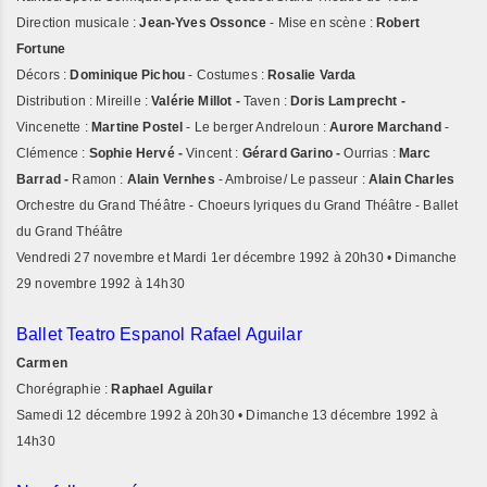
Direction musicale :
Jean-Yves Ossonce
- Mise en scène :
Robert
Fortune
Décors :
Dominique Pichou
- Costumes :
Rosalie Varda
Distribution : Mireille :
Valérie Millot -
Taven :
Doris Lamprecht -
Vincenette :
Martine Postel
- Le berger Andreloun :
Aurore Marchand
-
Clémence :
Sophie Hervé -
Vincent :
Gérard Garino -
Ourrias :
Marc
Barrad -
Ramon :
Alain Vernhes
- Ambroise/ Le passeur :
Alain Charles
Orchestre du Grand Théâtre - Choeurs lyriques du Grand Théâtre - Ballet
du Grand Théâtre
Vendredi 27 novembre et Mardi 1er décembre 1992 à 20h30 • Dimanche
29 novembre 1992 à 14h30
Ballet Teatro Espanol Rafael Aguilar
Carmen
Chorégraphie :
Raphael Aguilar
Samedi 12 décembre 1992 à 20h30 • Dimanche 13 décembre 1992 à
14h30