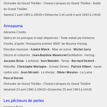
Orchestre du Grand Théâtre - Choeurs lyriques du Grand Théâtre - Ballet
du Grand Théâtre
Samedi 2 avril 1993 à 20h30 • Dimanche 3 et Lundi 4 avril 1993 à 14h30
Annapurna
Adrienne Clostre
Opéra en un prologue et sept séquences - Texte extrait par Adrienne
Clostre, d'après "Annapurna premier 8000" de Maurice Herzog
Direction musicale :
Annick Minck
- Mise en scène :
Michel Jarry
Décors et costumes :
Jean-Baptiste Manessier
Distribution : Herzog :
Jacques Bona
- Lachenal :
Ivan Matiakh
- Terray :
Bernard Deletré
-
Rebuffat :
Christophe Mortagne
- Schatz/ Devies :
Patrick Gilbert
- haute
contre solo :
Jean Nirouët
- Le sherpa :
Olivier Morales
- Le Lama :
Pascal Durain
Orchestre du Grand Théâtre - Choeurs lyriques du Grand Théâtre
Vendredi 23 avril 1993 à 20h30 • Dimanche 25 avril 1993 à 14h30
Les pêcheurs de perles