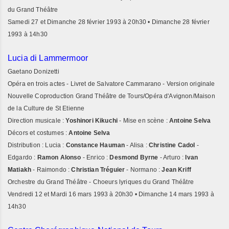
du Grand Théâtre
Samedi 27 et Dimanche 28 février 1993 à 20h30 • Dimanche 28 février
1993 à 14h30
Lucia di Lammermoor
Gaetano Donizetti
Opéra en trois actes - Livret de Salvatore Cammarano - Version originale
Nouvelle Coproduction Grand Théâtre de Tours/Opéra d'Avignon/Maison
de la Culture de St Etienne
Direction musicale :
Yoshinori Kikuchi
- Mise en scène :
Antoine Selva
Décors et costumes :
Antoine Selva
Distribution : Lucia :
Constance Hauman
- Alisa :
Christine Cadol
-
Edgardo :
Ramon Alonso
- Enrico :
Desmond Byrne
- Arturo :
Ivan
Matiakh
- Raimondo :
Christian Tréguier
- Normano :
Jean Kriff
Orchestre du Grand Théâtre - Choeurs lyriques du Grand Théâtre
Vendredi 12 et Mardi 16 mars 1993 à 20h30 • Dimanche 14 mars 1993 à
14h30