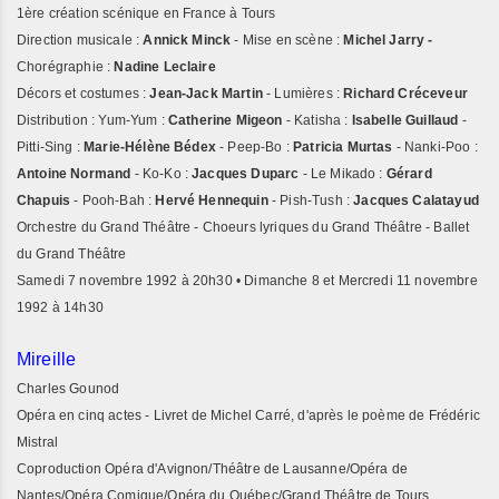
1ère création scénique en France à Tours
Direction musicale :
Annick Minck
- Mise en scène :
Michel Jarry -
Chorégraphie :
Nadine Leclaire
Décors et costumes :
Jean-Jack Martin
- Lumières :
Richard Créceveur
Distribution : Yum-Yum :
Catherine Migeon
- Katisha :
Isabelle Guillaud
-
Pitti-Sing :
Marie-Hélène Bédex
- Peep-Bo :
Patricia Murtas
- Nanki-Poo :
Antoine Normand
- Ko-Ko :
Jacques Duparc
- Le Mikado :
Gérard
Chapuis
- Pooh-Bah :
Hervé Hennequin
- Pish-Tush :
Jacques Calatayud
Orchestre du Grand Théâtre - Choeurs lyriques du Grand Théâtre - Ballet
du Grand Théâtre
Samedi 7 novembre 1992 à 20h30 • Dimanche 8 et Mercredi 11 novembre
1992 à 14h30
Mireille
Charles Gounod
Opéra en cinq actes - Livret de Michel Carré, d'après le poème de Frédéric
Mistral
Coproduction Opéra d'Avignon/Théâtre de Lausanne/Opéra de
Nantes/Opéra Comique/Opéra du Québec/Grand Théâtre de Tours