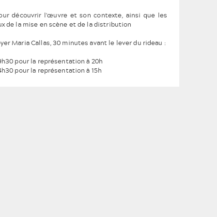
OPÉRA SOLIDAIRE
VISITES
ESPACE PRESSE
ur découvrir l'œuvre et son contexte, ainsi que les
CHORALE POPULAIRE
ARCHIVES
x de la mise en scène et de la distribution
L'ÉQUIPE
MAÎTRISE POPULAIRE
er Maria Callas, 30 minutes avant le lever du rideau :
L'ORCHESTRE POPULAIRE
9h30 pour la représentation à 20h
4h30 pour la représentation à 15h
LE BALLET POPULAIRE
LE PIANO POPULAIRE
ABONNEMENTS 2026-2027
BULLETIN D'ABONNEMENT
TARIFS BILLETTERIE
INDIVIDUELLE 2026-2027
CARTE MÉLOMANE