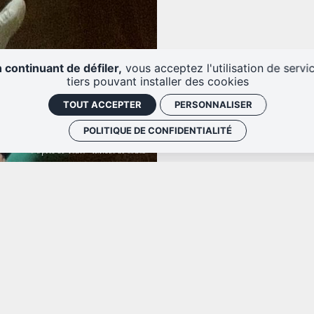
 continuant de défiler,
vous acceptez l'utilisation de servi
tiers pouvant installer des cookies
TOUT ACCEPTER
PERSONNALISER
POLITIQUE DE CONFIDENTIALITÉ
© Opéra de Tours - A.Nabo de Sousa
RIE
NOTR
i au samedi
7h45
En indiquant votre adresse email, 
20.20
électronique. Vous pouvez vous désins