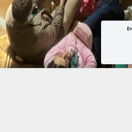
En
GRAND THÉÂTRE DE TOURS
BILLETTE
34 rue de la Scellerie
Ouverture du mard
37000 Tours
13h00 à 1
02.47.60.20.00
02.47.60.