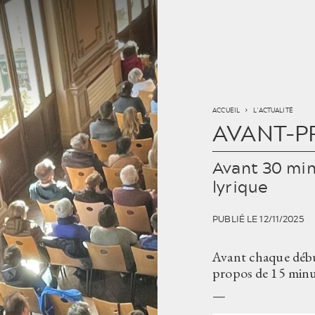
Aller au contenu principal
ACCUEIL
L'ACTUALITÉ
ACCUEIL
AVANT-P
PROGRAMMATIO
Avant 30 min
L'OPÉRA DE TOU
lyrique
L'OPÉRA ET VOU
PUBLIÉ LE 12/11/2025
Avant chaque début
propos de 15 minu