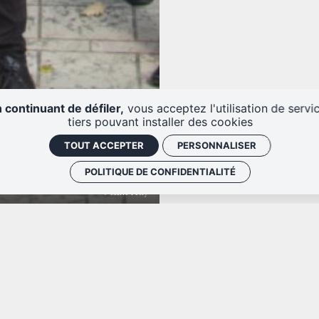
 continuant de défiler,
vous acceptez l'utilisation de servi
tiers pouvant installer des cookies
TOUT ACCEPTER
PERSONNALISER
POLITIQUE DE CONFIDENTIALITÉ
© Marie Pétry
Orchestre Symphonique Région Centre-Val de Loire/Tours
P
Beatrice Berrut
c
Piano |
Simon Proust
p
Direction musicale |
0