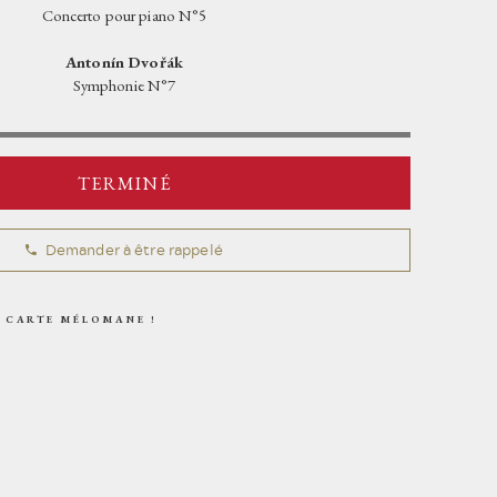
OPÉRA SOLIDAIRE
VISITES
Concerto pour piano N°5
ESPACE PRESSE
CHORALE POPULAIRE
ARCHIVES
Antonín Dvořák
L'ÉQUIPE
Symphonie N°7
MAÎTRISE POPULAIRE
L'ORCHESTRE POPULAIRE
LE BALLET POPULAIRE
TERMINÉ
LE PIANO POPULAIRE
Demander à être rappelé
 CARTE MÉLOMANE !