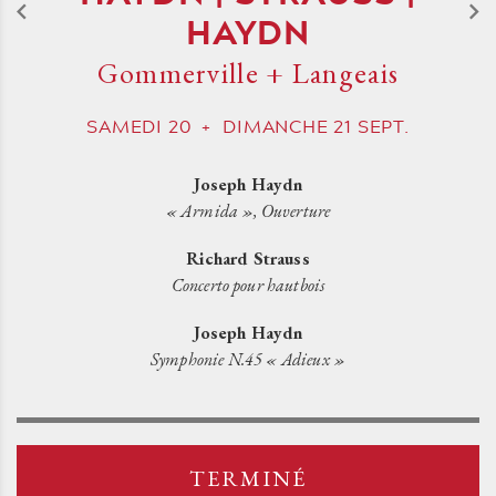
HAYDN
Gommerville + Langeais
SAMEDI
20
+
DIMANCHE
21
SEPT.
Joseph Haydn
« Armida », Ouverture
Richard Strauss
Concerto pour hautbois
Joseph Haydn
Symphonie N.45 « Adieux »
TERMINÉ