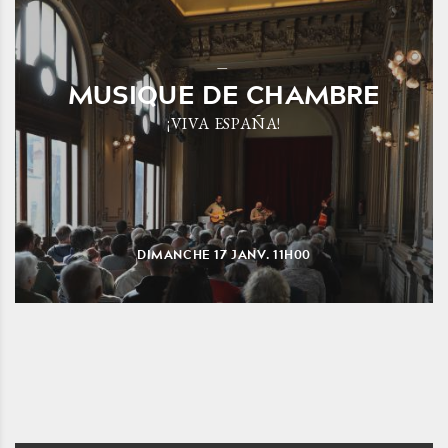
MUSIQUE DE CHAMBRE
¡VIVA ESPAÑA!
DIMANCHE
17
JANV.
11H00