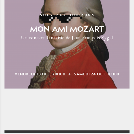
NOUVEAUX HORIZONS
MON AMI MOZART
Un concert-fantaisie de Jean-François Zygel
VENDREDI
23
OCT.
20H00
SAMEDI
24
OCT.
16H00