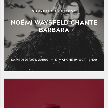
NOUVEAUX HORIZONS
NOËMI WAYSFELD CHANTE
BARBARA
SAMEDI
03
OCT.
20H00
DIMANCHE
04
OCT.
16H00