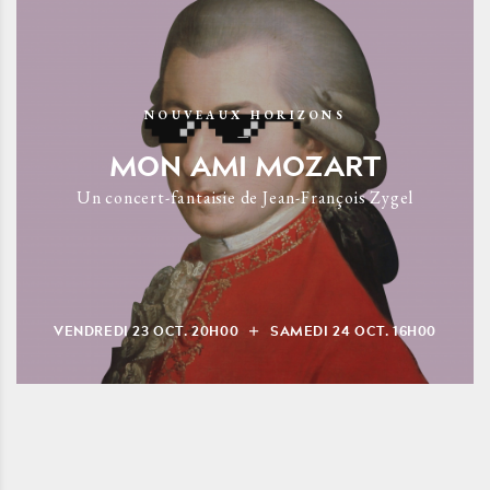
NOUVEAUX HORIZONS
MON AMI MOZART
Un concert-fantaisie de Jean-François Zygel
VENDREDI
23
OCT.
20H00
SAMEDI
24
OCT.
16H00