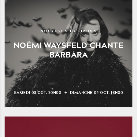
NOUVEAUX HORIZONS
NOËMI WAYSFELD CHANTE
BARBARA
SAMEDI
03
OCT.
20H00
DIMANCHE
04
OCT.
16H00