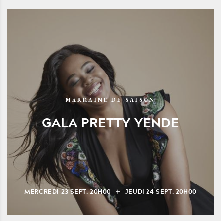
MARRAINE DE SAISON
GALA PRETTY YENDE
MERCREDI
23
SEPT.
20H00
JEUDI
24
SEPT.
20H00