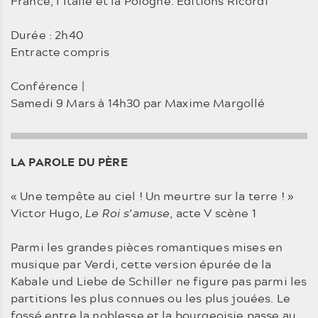
France, l’Italie et la Pologne. Éditions Ricordi
Durée : 2h40
Entracte compris
Conférence |
Samedi 9 Mars à 14h30 par Maxime Margollé
LA PAROLE DU PÈRE
« Une tempête au ciel ! Un meurtre sur la terre ! »
Victor Hugo,
Le Roi s’amuse
, acte V scène 1
Parmi les grandes pièces romantiques mises en
musique par Verdi, cette version épurée de la
Kabale und Liebe de Schiller ne figure pas parmi les
partitions les plus connues ou les plus jouées. Le
fossé entre la noblesse et la bourgeoisie passe au