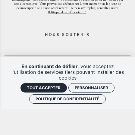
voie électronique. Vous pouvez vous désinscrire à tout moment via les liens de
désinscription ou en nous contactant. Pour en savoir plus, consultez notre
Politique de confidentialité
.
NOUS SOUTENIR
En continuant de défiler,
vous acceptez
l'utilisation de services tiers pouvant installer des
cookies
TOUT ACCEPTER
PERSONNALISER
POLITIQUE DE CONFIDENTIALITÉ
CGV
Mentions légales
Plan du site
Politique de confidentialité
J'ai un code promo
Retrouver vos commandes