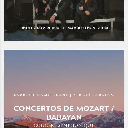
LUNDI
02
NOV.
20H00
MARDI
03
NOV.
20H00
LAURENT CAMPELLONE | SERGEÏ BABAYAN
CONCERTOS DE MOZART /
BABAYAN
CONCERT SYMPHONIQUE