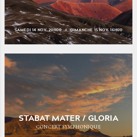
SAMEDI
14
NOV.
20H00
DIMANCHE
15
NOV.
16H00
STABAT MATER / GLORIA
CONCERT SYMPHONIQUE