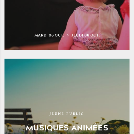
MARDI
06
OCT.
JEUDI
08
OCT.
JEUNE PUBLIC
MUSIQUES ANIMÉES