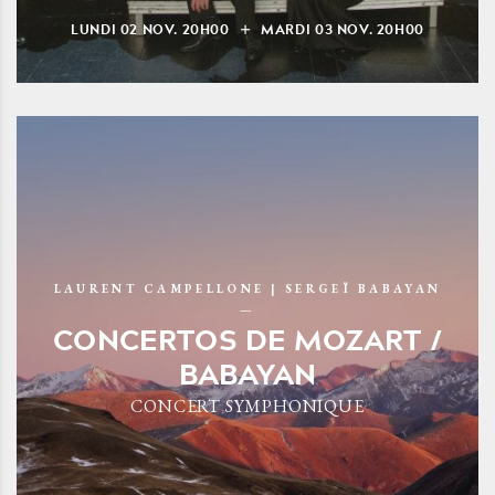
LUNDI
02
NOV.
20H00
MARDI
03
NOV.
20H00
LAURENT CAMPELLONE | SERGEÏ BABAYAN
CONCERTOS DE MOZART /
BABAYAN
CONCERT SYMPHONIQUE