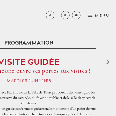
MENU
PROGRAMMATION
LA SAISON COMPLÈTE
N
VISITE GUIDÉE
BROCHURE 2026-2027
L'ORCHESTRE DE L'OPÉRA
RS
âtre ouvre ses portes aux visites !
DE TOURS
LYRIQUE
EN FAMILLE
S
LE CHŒUR DE L'OPÉRA DE
MARDI
09
JUIN
14H15
SYMPHONIQUE
TOURS
PETITE ENFANCE
NOUVEAUX HORIZONS
rvice Patrimoine de la Ville de Tours proposent des visites guidées
LES MÉCÈNES
SCOLAIRES - DE L’ÉCOLE
ouverte du péristyle, du foyer du public et de la salle de spectacle
PRIMAIRE AU LYCÉE
JEUNE PUBLIC
à l’italienne.
PRIVATISATIONS
, un guide conférencier présentera le monument d’un point de vue
PLACE AUX JEUNES
AUTRES CONCERTS
UN PEU D'HISTOIRE
nt les particularités architecturales de l’unique opéra de la Région