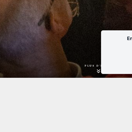
En
PLUS D'INFOS
Tarifs :
9€ - Tarif plein
5€ - Tarif réduit : demande
du RSA, titulaire de la ca
COS et ayants-droit)