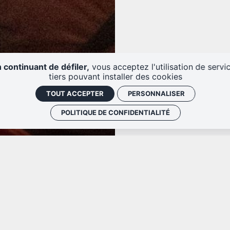
 continuant de défiler,
vous acceptez l'utilisation de servi
tiers pouvant installer des cookies
TOUT ACCEPTER
PERSONNALISER
POLITIQUE DE CONFIDENTIALITÉ
Attention, si vous bénéficiez d’
présenter votre justificatif au g
ur d’emploi, étudiant, allocataire
même. En cas d’oubli, il vous ser
rte adulte handicapé, adhérent du
différence. Pensez à bien réserv
avez moins de 18 ans et que la vi