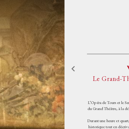
Aller au contenu principal
ACCUEIL
PROGRAMMATIO
L'OPÉRA DE TOU
Le Grand-Thé
L'OPÉRA ET VOU
L’Opéra de Tours et le Se
du Grand Théâtre, à la déc
Durant une heure et quart
historique tout en décriva