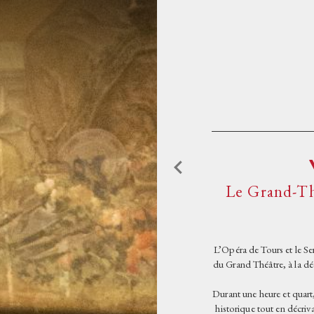
Aller au contenu principal
ACCUEIL
PROGRAMMATIO
L'OPÉRA DE TOU
Le Grand-Thé
L'OPÉRA ET VOU
L’Opéra de Tours et le Se
du Grand Théâtre, à la déc
Durant une heure et quart
historique tout en décriva