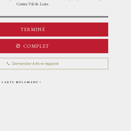
OPÉRA SOLIDAIRE
VISITES
Centre-Val de Loire.
ESPACE PRESSE
CHORALE POPULAIRE
ARCHIVES
L'ÉQUIPE
MAÎTRISE POPULAIRE
TERMINÉ
L'ORCHESTRE POPULAIRE
LE BALLET POPULAIRE
COMPLET
LE PIANO POPULAIRE
Demander à être rappelé
 CARTE MÉLOMANE !