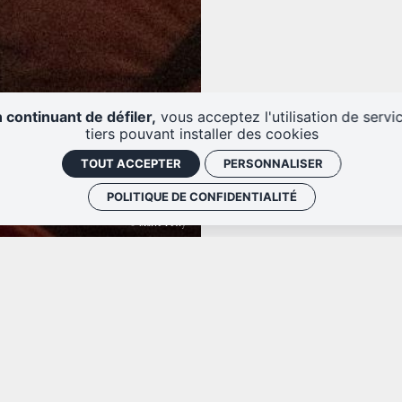
 continuant de défiler,
vous acceptez l'utilisation de servi
tiers pouvant installer des cookies
TOUT ACCEPTER
PERSONNALISER
POLITIQUE DE CONFIDENTIALITÉ
© Marie Petry
Attention, si vous bénéficiez d’
présenter votre justificatif au g
ur d’emploi, étudiant, allocataire
même. En cas d’oubli, il vous ser
rte adulte handicapé, adhérent du
différence. Pensez à bien réserv
avez moins de 18 ans et que la vi