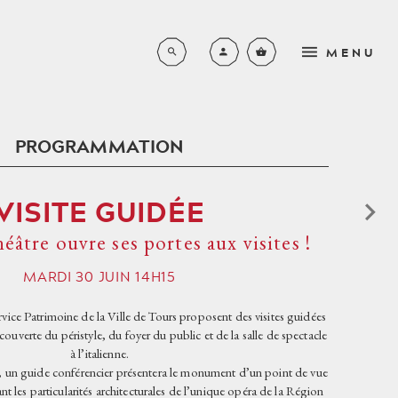
MENU
PROGRAMMATION
LA SAISON COMPLÈTE
N
VISITE GUIDÉE
BROCHURE 2026-2027
L'ORCHESTRE DE L'OPÉRA
RS
âtre ouvre ses portes aux visites !
DE TOURS
LYRIQUE
EN FAMILLE
S
LE CHŒUR DE L'OPÉRA DE
MARDI
30
JUIN
14H15
SYMPHONIQUE
TOURS
PETITE ENFANCE
NOUVEAUX HORIZONS
rvice Patrimoine de la Ville de Tours proposent des visites guidées
LES MÉCÈNES
SCOLAIRES - DE L’ÉCOLE
ouverte du péristyle, du foyer du public et de la salle de spectacle
PRIMAIRE AU LYCÉE
JEUNE PUBLIC
à l’italienne.
PRIVATISATIONS
, un guide conférencier présentera le monument d’un point de vue
PLACE AUX JEUNES
AUTRES CONCERTS
UN PEU D'HISTOIRE
nt les particularités architecturales de l’unique opéra de la Région