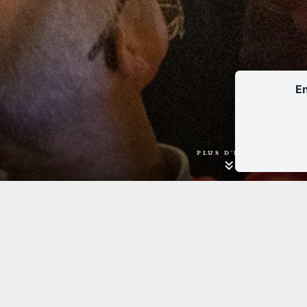
En
PLUS D'INFOS
Tarifs :
9€ - Tarif plein
5€ - Tarif réduit : demande
du RSA, titulaire de la ca
COS et ayants-droit)