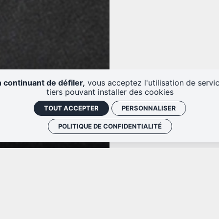
 continuant de défiler,
vous acceptez l'utilisation de servi
tiers pouvant installer des cookies
TOUT ACCEPTER
PERSONNALISER
POLITIQUE DE CONFIDENTIALITÉ
Jean-François
P
Piano, compositions et improvisations |
s
Zygel
s