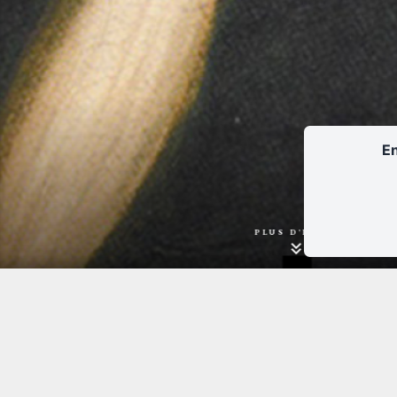
En
PLUS D'INFOS
Durée 1h30
Sans entracte