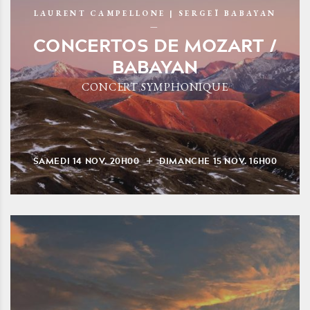
LAURENT CAMPELLONE | SERGEÏ BABAYAN
CONCERTOS DE MOZART /
BABAYAN
CONCERT SYMPHONIQUE
SAMEDI
14
NOV.
20H00
DIMANCHE
15
NOV.
16H00