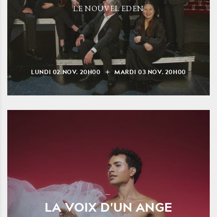
LE NOUVEL EDEN
LUNDI
02
NOV.
20H00
MARDI
03
NOV.
20H00
LA VOIX D'UN ANGE