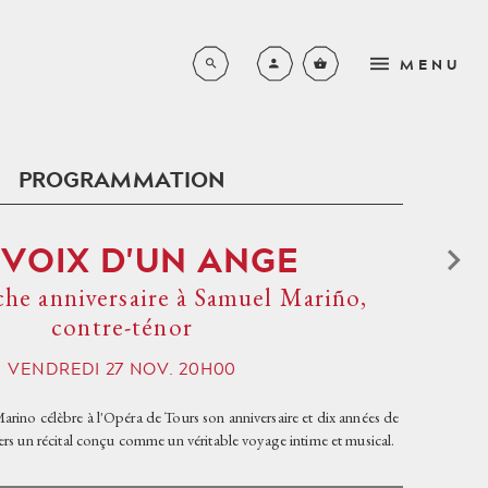
MENU
PROGRAMMATION
LA SAISON COMPLÈTE
N
 VOIX D'UN ANGE
BROCHURE 2026-2027
L'ORCHESTRE DE L'OPÉRA
RS
che anniversaire à Samuel Mariño,
DE TOURS
LYRIQUE
contre-ténor
EN FAMILLE
S
LE CHŒUR DE L'OPÉRA DE
SYMPHONIQUE
TOURS
PETITE ENFANCE
VENDREDI
27
NOV.
20H00
NOUVEAUX HORIZONS
LES MÉCÈNES
SCOLAIRES - DE L’ÉCOLE
rino célèbre à l'Opéra de Tours son anniversaire et dix années de
PRIMAIRE AU LYCÉE
JEUNE PUBLIC
PRIVATISATIONS
vers un récital conçu comme un véritable voyage intime et musical.
PLACE AUX JEUNES
AUTRES CONCERTS
UN PEU D'HISTOIRE