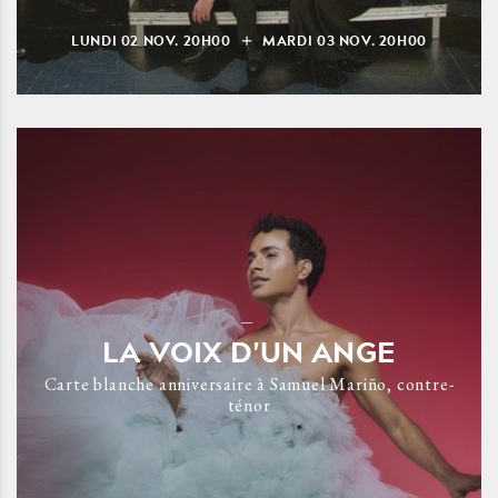
LUNDI
02
NOV.
20H00
MARDI
03
NOV.
20H00
LA VOIX D'UN ANGE
Carte blanche anniversaire à Samuel Mariño, contre-
ténor