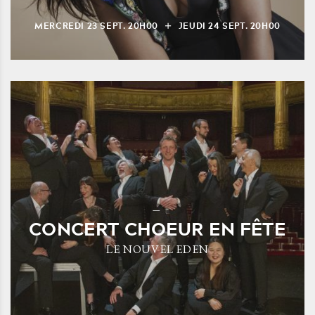
MERCREDI
23
SEPT.
20H00
JEUDI
24
SEPT.
20H00
CONCERT CHOEUR EN FÊTE
LE NOUVEL EDEN