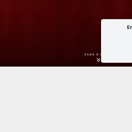
En
PLUS D'INFOS
Au Foyer Maria Callas
Tarif entier unique : 12 €