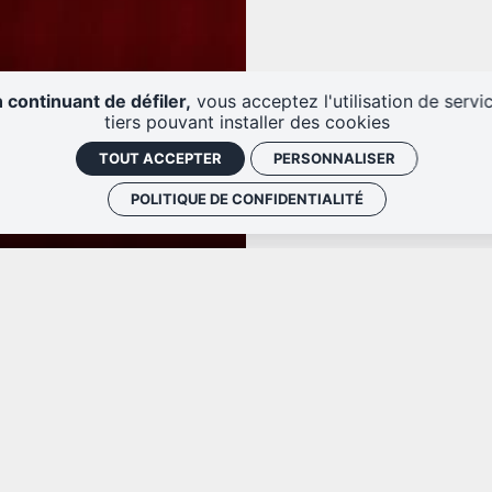
 continuant de défiler,
vous acceptez l'utilisation de servi
tiers pouvant installer des cookies
TOUT ACCEPTER
PERSONNALISER
POLITIQUE DE CONFIDENTIALITÉ
Jeanne Mendoche
A
Soprano |
C
à
c
d
d