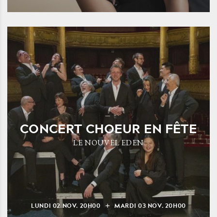
CONCERT CHOEUR EN FÊTE
LE NOUVEL EDEN
LUNDI
02
NOV.
20H00
MARDI
03
NOV.
20H00