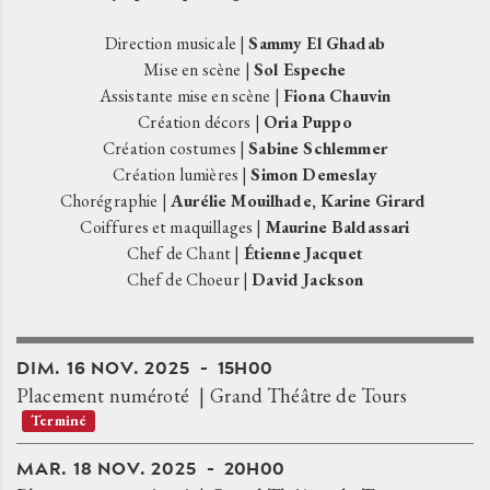
Direction musicale |
Sammy El Ghadab
Mise en scène |
Sol Espeche
Assistante mise en scène |
Fiona Chauvin
Création décors |
Oria Puppo
Création costumes |
Sabine Schlemmer
Création lumières |
Simon Demeslay
Chorégraphie |
Aurélie Mouilhade, Karine Girard
Coiffures et maquillages |
Maurine Baldassari
Chef de Chant |
Étienne Jacquet
Chef de Choeur |
David Jackson
DIM.
16
NOV.
2025
15H00
Placement numéroté
Grand Théâtre de Tours
Terminé
MAR.
18
NOV.
2025
20H00