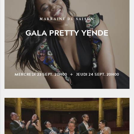
MARRAINE DE SAISON
GALA PRETTY YENDE
MERCREDI
23
SEPT.
20H00
JEUDI
24
SEPT.
20H00