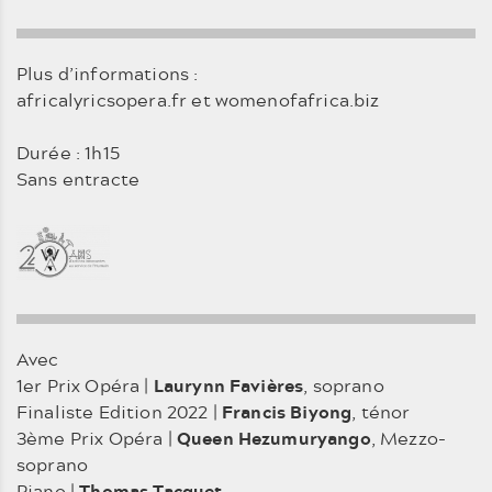
Plus d’informations :
africalyricsopera.fr et womenofafrica.biz
Durée : 1h15
Sans entracte
Avec
1er Prix Opéra |
Laurynn Favières
, soprano
Finaliste Edition 2022 |
Francis Biyong
, ténor
3ème Prix Opéra |
Queen Hezumuryango
, Mezzo-
soprano
Piano |
Thomas Tacquet