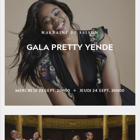
MARRAINE DE SAISON
GALA PRETTY YENDE
MERCREDI
23
SEPT.
20H00
JEUDI
24
SEPT.
20H00